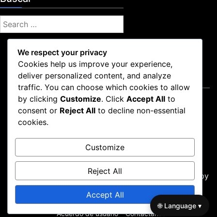
S
e
a
We respect your privacy
r
Cookies help us improve your experience,
c
deliver personalized content, and analyze
Legal
h
traffic. You can choose which cookies to allow
f
by clicking
Customize
. Click
Accept All
to
Quiénes somos
o
consent or
Reject All
to decline non-essential
Tu privacidad
r
cookies.
Preferencias de cookies
:
Acuerdo de usuario
Customize
Contáctanos
Reject All
Proudly powered by WordPress
|
Theme: news-box by
wpthemespace.com
.
Accept All
Quiénes somos
Tu privacidad
Preferencias de cookies
🌐 Language ▾
Acuerdo de usuario
Contáctanos