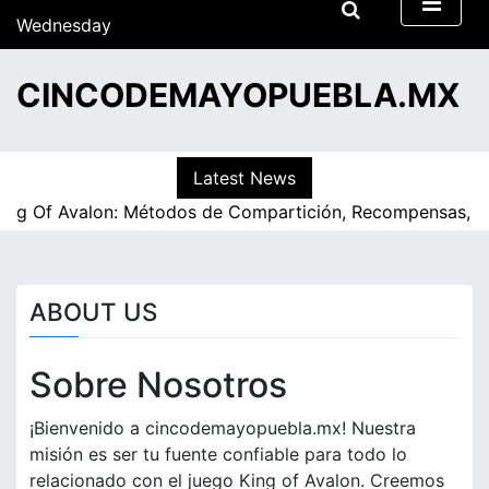
S
Wednesday
k
15/07/2026
i
07:41
CINCODEMAYOPUEBLA.MX
p
t
o
c
Latest News
o
ing Of Avalon: Métodos de Compartición, Recompensas, Ex
n
t
e
n
ABOUT US
t
Sobre Nosotros
¡Bienvenido a cincodemayopuebla.mx! Nuestra
misión es ser tu fuente confiable para todo lo
relacionado con el juego King of Avalon. Creemos