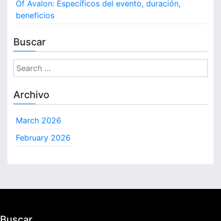
Of Avalon: Específicos del evento, duración,
beneficios
Buscar
S
e
a
Archivo
r
c
March 2026
h
f
February 2026
o
r
:
Buscar