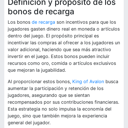
Definición y propósito de los
bonos de recarga
Los bonos
de recarga
son incentivos para que los
jugadores gasten dinero real en moneda o artículos
dentro del juego. El propósito principal es
incentivar las compras al ofrecer a los jugadores un
valor adicional, haciendo que sea más atractivo
invertir en el juego. Estos bonos pueden incluir
recursos como oro, comida o artículos exclusivos
que mejoran la jugabilidad.
Al proporcionar estos bonos,
King of Avalon
busca
aumentar la participación y retención de los
jugadores, asegurando que se sientan
recompensados por sus contribuciones financieras.
Esta estrategia no solo impulsa la economía del
juego, sino que también mejora la experiencia
general del jugador.