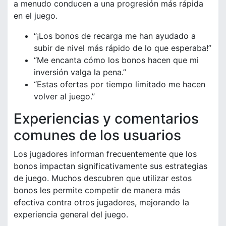
a menudo conducen a una progresión más rápida
en el juego.
“¡Los bonos de recarga me han ayudado a
subir de nivel más rápido de lo que esperaba!”
“Me encanta cómo los bonos hacen que mi
inversión valga la pena.”
“Estas ofertas por tiempo limitado me hacen
volver al juego.”
Experiencias y comentarios
comunes de los usuarios
Los jugadores informan frecuentemente que los
bonos impactan significativamente sus estrategias
de juego. Muchos descubren que utilizar estos
bonos les permite competir de manera más
efectiva contra otros jugadores, mejorando la
experiencia general del juego.