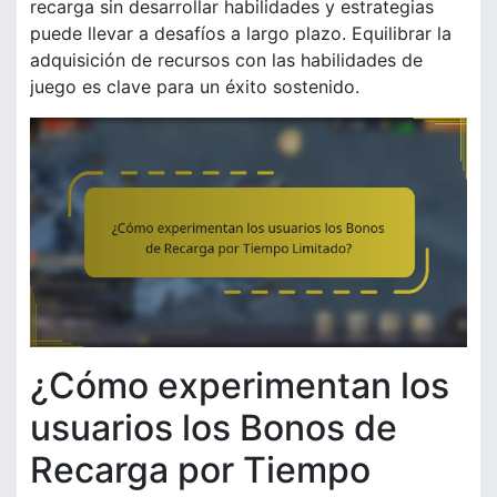
recarga sin desarrollar habilidades y estrategias
puede llevar a desafíos a largo plazo. Equilibrar la
adquisición de recursos con las habilidades de
juego es clave para un éxito sostenido.
¿Cómo experimentan los
usuarios los Bonos de
Recarga por Tiempo