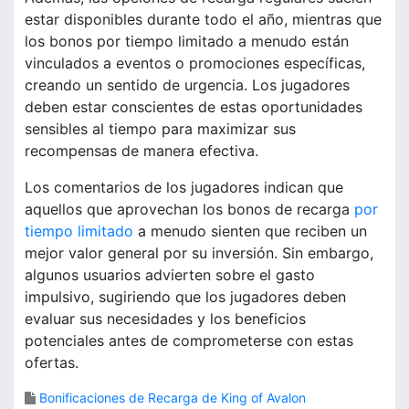
estar disponibles durante todo el año, mientras que
los bonos por tiempo limitado a menudo están
vinculados a eventos o promociones específicas,
creando un sentido de urgencia. Los jugadores
deben estar conscientes de estas oportunidades
sensibles al tiempo para maximizar sus
recompensas de manera efectiva.
Los comentarios de los jugadores indican que
aquellos que aprovechan los bonos de recarga
por
tiempo limitado
a menudo sienten que reciben un
mejor valor general por su inversión. Sin embargo,
algunos usuarios advierten sobre el gasto
impulsivo, sugiriendo que los jugadores deben
evaluar sus necesidades y los beneficios
potenciales antes de comprometerse con estas
ofertas.
Bonificaciones de Recarga de King of Avalon