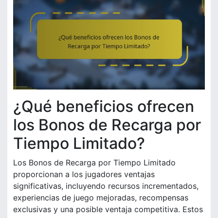
¿Qué beneficios ofrecen
los Bonos de Recarga por
Tiempo Limitado?
Los Bonos de Recarga por Tiempo Limitado
proporcionan a los jugadores ventajas
significativas, incluyendo recursos incrementados,
experiencias de juego mejoradas, recompensas
exclusivas y una posible ventaja competitiva. Estos