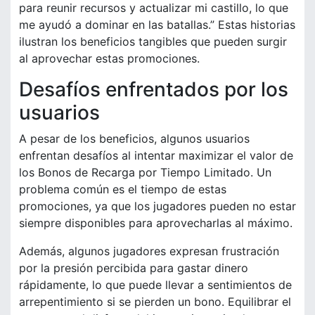
para reunir recursos y actualizar mi castillo, lo que
me ayudó a dominar en las batallas.” Estas historias
ilustran los beneficios tangibles que pueden surgir
al aprovechar estas promociones.
Desafíos enfrentados por los
usuarios
A pesar de los beneficios, algunos usuarios
enfrentan desafíos al intentar maximizar el valor de
los Bonos de Recarga por Tiempo Limitado. Un
problema común es el tiempo de estas
promociones, ya que los jugadores pueden no estar
siempre disponibles para aprovecharlas al máximo.
Además, algunos jugadores expresan frustración
por la presión percibida para gastar dinero
rápidamente, lo que puede llevar a sentimientos de
arrepentimiento si se pierden un bono. Equilibrar el