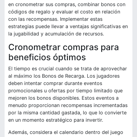
en cronometrar sus compras, combinar bonos con
códigos de regalo y evaluar el costo en relación
con las recompensas. Implementar estas
estrategias puede llevar a ventajas significativas en
la jugabilidad y acumulación de recursos.
Cronometrar compras para
beneficios óptimos
El tiempo es crucial cuando se trata de aprovechar
al máximo los Bonos de Recarga. Los jugadores
deben intentar comprar durante eventos
promocionales u ofertas por tiempo limitado que
mejoren los bonos disponibles. Estos eventos a
menudo proporcionan recompensas incrementadas
por la misma cantidad gastada, lo que lo convierte
en un momento estratégico para invertir.
Además, considera el calendario dentro del juego