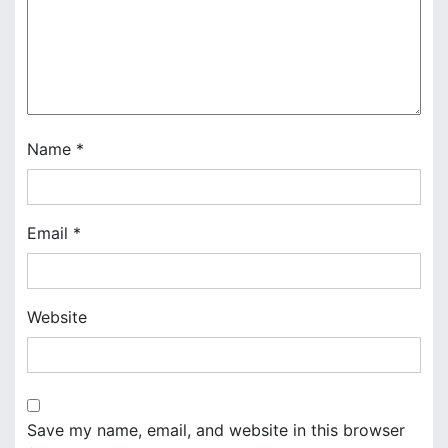
t
i
o
n
Name
*
Email
*
Website
Save my name, email, and website in this browser