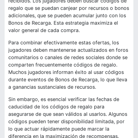
recibidos. Los jugadores deben buscar códigos de
regalo que se puedan canjear por recursos o bonos
adicionales, que se pueden acumular junto con los
Bonos de Recarga. Esta estrategia maximiza el
valor general de cada compra.
Para combinar efectivamente estas ofertas, los
jugadores deben mantenerse actualizados en foros
comunitarios o canales de redes sociales donde se
comparten frecuentemente códigos de regalo.
Muchos jugadores informan éxito al usar códigos
durante eventos de Bonos de Recarga, lo que lleva
a ganancias sustanciales de recursos.
Sin embargo, es esencial verificar las fechas de
caducidad de los códigos de regalo para
asegurarse de que sean válidos al usarlos. Algunos
códigos pueden tener disponibilidad limitada, por
lo que actuar rápidamente puede marcar la
diferencia en la maximización de recompensas.