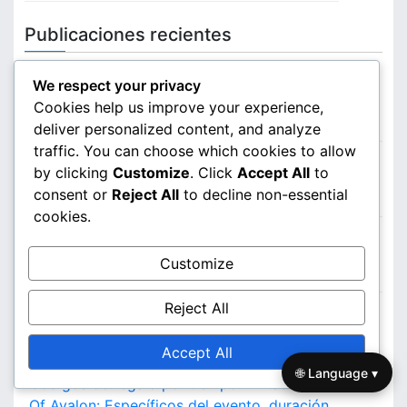
Publicaciones recientes
Premios por Hitos de Referencia en King Of
We respect your privacy
Avalon: Métodos de Compartición, Recompensas,
Cookies help us improve your experience,
Experiencias de Usuarios
deliver personalized content, and analyze
traffic. You can choose which cookies to allow
Bonificaciones de recarga por tiempo limitado en
by clicking
Customize
. Click
Accept All
to
King of Avalon: Disponibilidad, Beneficios,
consent or
Reject All
to decline non-essential
Experiencias de Usuarios
cookies.
Nuevos códigos de regalo para jugadores en King
Of Avalon: Bonos de bienvenida, Elegibilidad,
Customize
Pasos para reclamar
Bonificaciones de Recarga Comunitaria en King of
Reject All
Avalon: Plataformas de Compartición,
Contribuciones de Usuarios, Historias de Éxito
Accept All
🌐 Language ▾
Códigos de regalo por tiempo limitado para King
Of Avalon: Específicos del evento, duración,