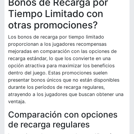
Bonos de Recarga por
Tiempo Limitado con
otras promociones?
Los bonos de recarga por tiempo limitado
proporcionan a los jugadores recompensas
mejoradas en comparación con las opciones de
recarga estándar, lo que los convierte en una
opción atractiva para maximizar los beneficios
dentro del juego. Estas promociones suelen
presentar bonos únicos que no están disponibles
durante los períodos de recarga regulares,
atrayendo a los jugadores que buscan obtener una
ventaja.
Comparación con opciones
de recarga regulares