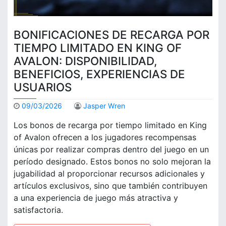
BONIFICACIONES DE RECARGA POR
TIEMPO LIMITADO EN KING OF
AVALON: DISPONIBILIDAD,
BENEFICIOS, EXPERIENCIAS DE
USUARIOS
09/03/2026
Jasper Wren
Los bonos de recarga por tiempo limitado en King
of Avalon ofrecen a los jugadores recompensas
únicas por realizar compras dentro del juego en un
período designado. Estos bonos no solo mejoran la
jugabilidad al proporcionar recursos adicionales y
artículos exclusivos, sino que también contribuyen
a una experiencia de juego más atractiva y
satisfactoria.