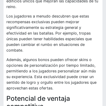
edificios únicos que mejoran las capacidades de tu
reino.
Los jugadores a menudo descubren que estas
recompensas exclusivas pueden mejorar
significativamente su estrategia general y
efectividad en las batallas. Por ejemplo, tropas
únicas pueden tener habilidades especiales que
pueden cambiar el rumbo en situaciones de
combate.
Además, algunos bonos pueden ofrecer skins o
opciones de personalización por tiempo limitado,
permitiendo a los jugadores personalizar aún más
su experiencia. Esta exclusividad puede crear un
sentido de logro y orgullo entre los jugadores que
aprovechan estas ofertas.
Potencial de ventaja