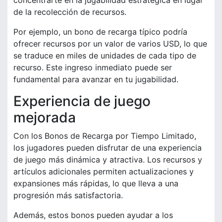
de la recolección de recursos.
Por ejemplo, un bono de recarga típico podría
ofrecer recursos por un valor de varios USD, lo que
se traduce en miles de unidades de cada tipo de
recurso. Este ingreso inmediato puede ser
fundamental para avanzar en tu jugabilidad.
Experiencia de juego
mejorada
Con los Bonos de Recarga por Tiempo Limitado,
los jugadores pueden disfrutar de una experiencia
de juego más dinámica y atractiva. Los recursos y
artículos adicionales permiten actualizaciones y
expansiones más rápidas, lo que lleva a una
progresión más satisfactoria.
Además, estos bonos pueden ayudar a los