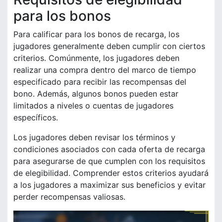
para los bonos
Para calificar para los bonos de recarga, los
jugadores generalmente deben cumplir con ciertos
criterios. Comúnmente, los jugadores deben
realizar una compra dentro del marco de tiempo
especificado para recibir las recompensas del
bono. Además, algunos bonos pueden estar
limitados a niveles o cuentas de jugadores
específicos.
Los jugadores deben revisar los términos y
condiciones asociados con cada oferta de recarga
para asegurarse de que cumplen con los requisitos
de elegibilidad. Comprender estos criterios ayudará
a los jugadores a maximizar sus beneficios y evitar
perder recompensas valiosas.