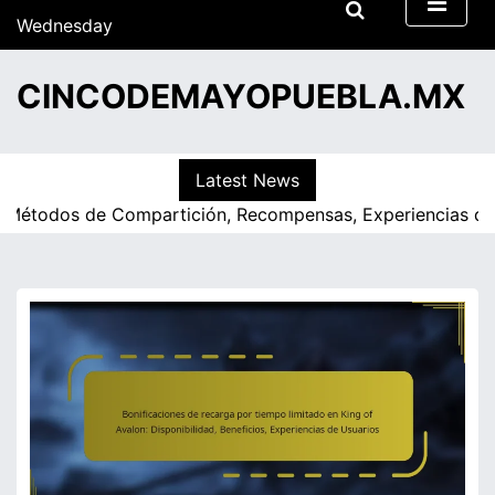
S
Wednesday
k
15/07/2026
i
07:41
CINCODEMAYOPUEBLA.MX
p
Wednesday
t
o
c
Latest News
o
dos de Compartición, Recompensas, Experiencias de Usuari
n
t
e
n
t