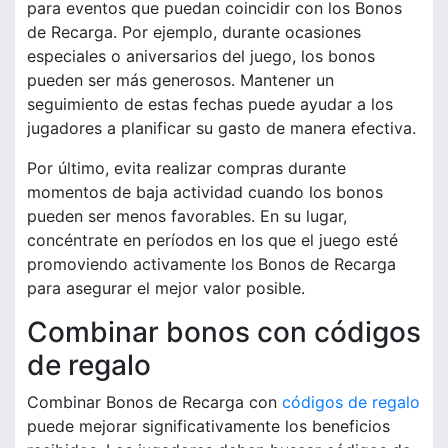
para eventos que puedan coincidir con los Bonos
de Recarga. Por ejemplo, durante ocasiones
especiales o aniversarios del juego, los bonos
pueden ser más generosos. Mantener un
seguimiento de estas fechas puede ayudar a los
jugadores a planificar su gasto de manera efectiva.
Por último, evita realizar compras durante
momentos de baja actividad cuando los bonos
pueden ser menos favorables. En su lugar,
concéntrate en períodos en los que el juego esté
promoviendo activamente los Bonos de Recarga
para asegurar el mejor valor posible.
Combinar bonos con códigos
de regalo
Combinar Bonos de Recarga con
códigos de regalo
puede mejorar significativamente los beneficios