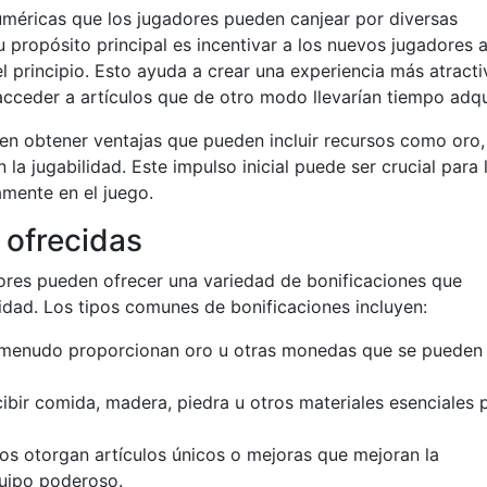
méricas que los jugadores pueden canjear por diversas
u propósito principal es incentivar a los nuevos jugadores a
l principio. Esto ayuda a crear una experiencia más atracti
cceder a artículos que de otro modo llevarían tiempo adqui
den obtener ventajas que pueden incluir recursos como oro,
la jugabilidad. Este impulso inicial puede ser crucial para 
mente en el juego.
 ofrecidas
ores pueden ofrecer una variedad de bonificaciones que
lidad. Los tipos comunes de bonificaciones incluyen:
menudo proporcionan oro u otras monedas que se pueden 
bir comida, madera, piedra u otros materiales esenciales 
s otorgan artículos únicos o mejoras que mejoran la
quipo poderoso.