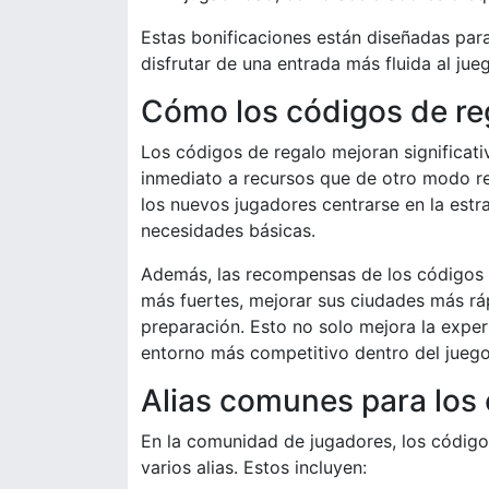
Estas bonificaciones están diseñadas para 
disfrutar de una entrada más fluida al jue
Cómo los códigos de reg
Los códigos de regalo mejoran significati
inmediato a recursos que de otro modo req
los nuevos jugadores centrarse en la estr
necesidades básicas.
Además, las recompensas de los códigos d
más fuertes, mejorar sus ciudades más rá
preparación. Esto no solo mejora la exper
entorno más competitivo dentro del juego
Alias comunes para los 
En la comunidad de jugadores, los códig
varios alias. Estos incluyen: