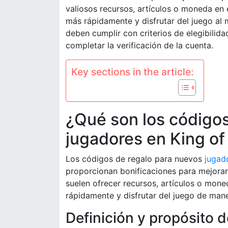
valiosos recursos, artículos o moneda en 
más rápidamente y disfrutar del juego al 
deben cumplir con criterios de elegibilid
completar la verificación de la cuenta.
Key sections in the article:
¿Qué son los códigos
jugadores en King of
Los códigos de regalo para nuevos
jugad
proporcionan bonificaciones para mejorar 
suelen ofrecer recursos, artículos o mon
rápidamente y disfrutar del juego de man
Definición y propósito d