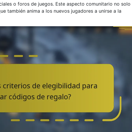
ales o foros de juegos. Este aspecto comunitario no solo
ue también anima a los nuevos jugadores a unirse a la