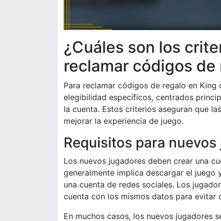
¿Cuáles son los crite
reclamar códigos de 
Para reclamar códigos de regalo en King o
elegibilidad específicos, centrados princ
la cuenta. Estos criterios aseguran que la
mejorar la experiencia de juego.
Requisitos para nuevos
Los nuevos jugadores deben crear una cuen
generalmente implica descargar el juego y
una cuenta de redes sociales. Los jugad
cuenta con los mismos datos para evitar d
En muchos casos, los nuevos jugadores se