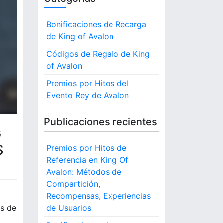
Bonificaciones de Recarga
de King of Avalon
Códigos de Regalo de King
of Avalon
Premios por Hitos del
Evento Rey de Avalon
Publicaciones recientes
G
S
Premios por Hitos de
Referencia en King Of
Avalon: Métodos de
Compartición,
Recompensas, Experiencias
es de
de Usuarios