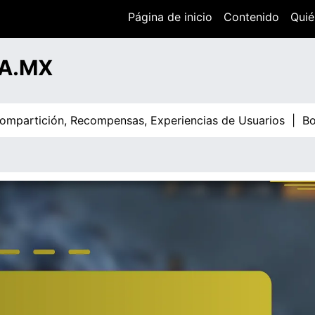
Página de inicio
Contenido
Qui
A.MX
tición, Recompensas, Experiencias de Usuarios |
Bonificac