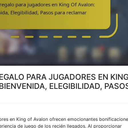
EGALO PARA JUGADORES EN KIN
BIENVENIDA, ELEGIBILIDAD, PASO
ores en King of Avalon ofrecen emocionantes bonificacion
riencia de juego de los recién llegados. Al proporcionar