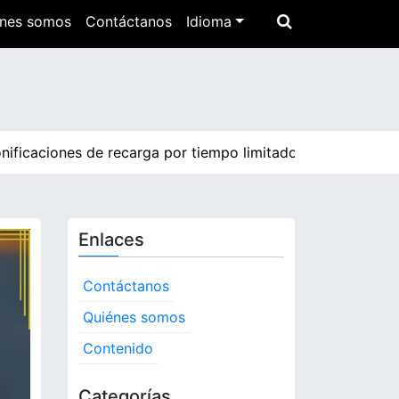
énes somos
Contáctanos
Idioma
iones de recarga por tiempo limitado en King of Avalon: Di
Enlaces
Contáctanos
Quiénes somos
Contenido
Categorías