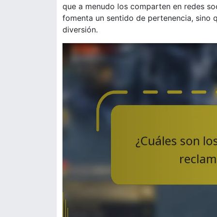
que a menudo los comparten en redes soci
fomenta un sentido de pertenencia, sino q
diversión.