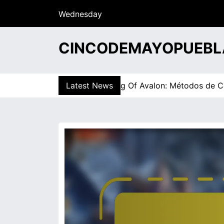
S
Wednesday
k
15/07/2026
i
07:41
p
CINCODEMAYOPUEBL
t
o
c
itos de Referencia en King Of Avalon: Métodos de Compar
Latest News
o
n
t
e
n
t