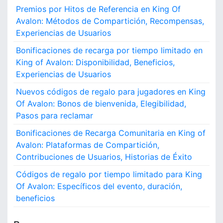
i
n
Premios por Hitos de Referencia en King Of
s
e
,
o
Avalon: Métodos de Compartición, Recompensas,
n
P
K
Experiencias de Usuarios
r
n
i
o
Bonificaciones de recarga por tiempo limitado en
n
c
King of Avalon: Disponibilidad, Beneficios,
g
e
O
Experiencias de Usuarios
s
f
o
Nuevos códigos de regalo para jugadores en King
A
d
Of Avalon: Bonos de bienvenida, Elegibilidad,
v
e
a
Pasos para reclamar
R
l
e
Bonificaciones de Recarga Comunitaria en King of
o
c
Avalon: Plataformas de Compartición,
n
l
Contribuciones de Usuarios, Historias de Éxito
:
a
C
m
Códigos de regalo por tiempo limitado para King
a
o
Of Avalon: Específicos del evento, duración,
t
,
beneficios
e
C
g
o
o
m