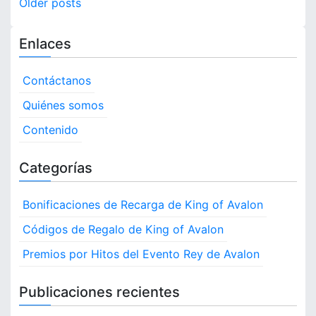
Older posts
o
m
n
o
s
i
:
,
o
O
Enlaces
s
R
s
f
e
d
e
t
c
e
Contáctanos
r
l
H
t
s
Quiénes somos
a
i
a
m
t
n
s
Contenido
o
o
d
a
d
s
e
Categorías
e
d
C
v
R
e
e
e
A
l
Bonificaciones de Recarga de King of Avalon
i
c
r
e
o
t
Códigos de Regalo de King of Avalon
b
g
m
í
r
Premios por Hitos del Evento Rey de Avalon
p
c
a
a
e
u
c
n
l
t
Publicaciones recientes
i
s
o
ó
a
s