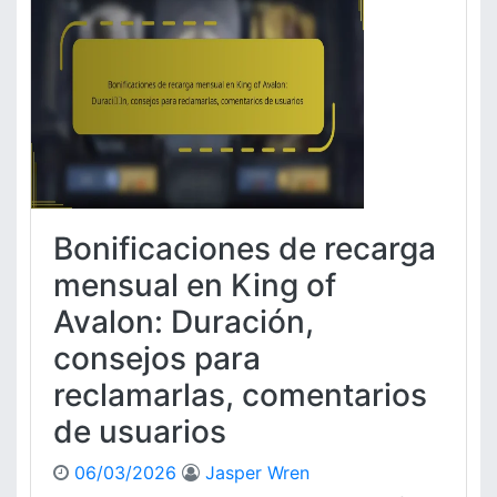
n
g
f
t
o
A
r
s
v
i
d
a
b
e
l
u
R
o
c
e
n
i
g
:
o
a
E
n
l
s
e
Bonificaciones de recarga
o
p
s
d
mensual en King of
e
d
e
c
e
Avalon: Duración,
A
í
U
n
f
consejos para
s
i
i
u
reclamarlas, comentarios
v
c
a
e
o
de usuarios
r
r
s
i
s
d
o
06/03/2026
Jasper Wren
a
e
s