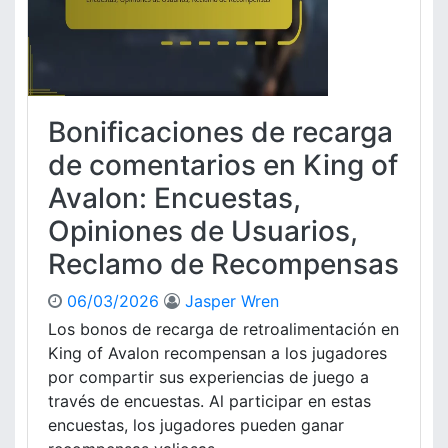
f
c
e
i
i
n
c
o
t
i
n
o
o
e
s
s
s
Bonificaciones de recarga
e
d
s
e
de comentarios en King of
p
r
e
Avalon: Encuestas,
e
c
c
Opiniones de Usuarios,
i
a
a
Reclamo de Recompensas
r
l
g
e
a
06/03/2026
Jasper Wren
s
m
Los bonos de recarga de retroalimentación en
,
e
King of Avalon recompensan a los jugadores
R
n
por compartir sus experiencias de juego a
e
s
c
través de encuestas. Al participar en estas
u
o
encuestas, los jugadores pueden ganar
a
m
l