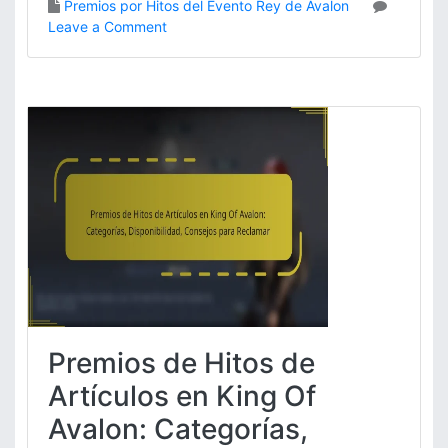
a
Premios por Hitos del Evento Rey de Avalon
e
r
o
Leave a Comment
n
l
n
K
a
P
i
s
r
n
,
e
g
c
m
o
o
i
f
m
o
A
e
s
v
n
p
a
t
o
l
a
r
o
r
H
n
i
i
:
o
t
E
s
o
Premios de Hitos de
n
d
s
c
e
d
Artículos en King Of
u
u
e
e
Avalon: Categorías,
s
C
s
u
u