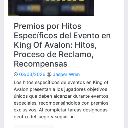
s
í
n
u
a
t
a
s
a
l
,
r
Premios por Hitos
e
D
i
s
Específicos del Evento en
i
o
p
s
s
King Of Avalon: Hitos,
o
p
d
r
o
Proceso de Reclamo,
e
H
n
U
Recompensas
i
i
s
t
b
u
o
03/03/2026
Jasper Wren
i
a
s
l
Los hitos específicos de eventos en King of
r
e
i
Avalon presentan a los jugadores objetivos
i
n
d
o
únicos que deben alcanzar durante eventos
K
a
s
especiales, recompensándolos con premios
i
d
exclusivos. Al completar tareas designadas
n
,
g
dentro del juego y seguir un ....
C
O
o
f