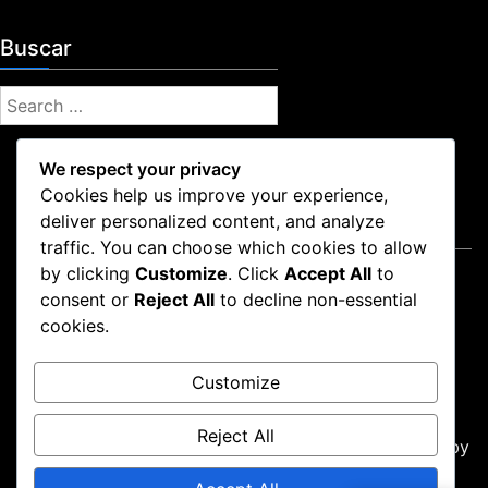
n
i
Buscar
d
a
S
,
e
P
a
a
We respect your privacy
s
r
o
Cookies help us improve your experience,
c
s
deliver personalized content, and analyze
Legal
h
p
traffic. You can choose which cookies to allow
f
a
by clicking
Customize
. Click
Accept All
to
Quiénes somos
o
r
consent or
Reject All
to decline non-essential
Tu privacidad
r
a
cookies.
r
Preferencias de cookies
:
e
Acuerdo de usuario
c
Customize
Contáctanos
l
a
Reject All
m
Proudly powered by WordPress
|
Theme: news-box by
a
wpthemespace.com
.