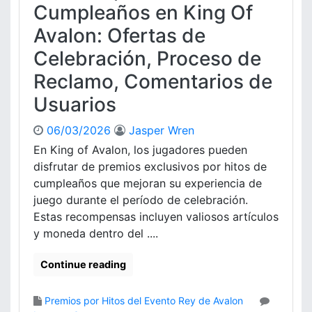
d
Cumpleaños en King Of
e
Avalon: Ofertas de
R
e
Celebración, Proceso de
f
Reclamo, Comentarios de
e
r
Usuarios
e
n
06/03/2026
Jasper Wren
c
En King of Avalon, los jugadores pueden
i
a
disfrutar de premios exclusivos por hitos de
e
cumpleaños que mejoran su experiencia de
n
juego durante el período de celebración.
K
Estas recompensas incluyen valiosos artículos
i
y moneda dentro del ....
n
g
Continue reading
O
f
A
Premios por Hitos del Evento Rey de Avalon
v