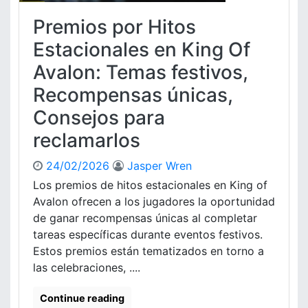
a
o
m
d
Premios por Hitos
s
p
,
d
e
Estacionales en King Of
P
e
n
r
Avalon: Temas festivos,
R
s
o
e
a
c
Recompensas únicas,
t
s
e
Consejos para
r
s
o
o
reclamarlos
a
d
l
e
24/02/2026
Jasper Wren
i
R
Los premios de hitos estacionales en King of
m
e
e
Avalon ofrecen a los jugadores la oportunidad
c
n
de ganar recompensas únicas al completar
l
t
a
tareas específicas durante eventos festivos.
a
m
Estos premios están tematizados en torno a
c
o
las celebraciones, ....
i
,
ó
R
Continue reading
n
e