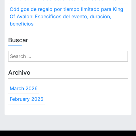
s
v
Códigos de regalo por tiempo limitado para King
p
a
a
Of Avalon: Específicos del evento, duración,
l
r
beneficios
o
a
n
r
:
Buscar
e
O
c
f
S
l
e
a
e
r
m
a
t
Archivo
a
a
r
r
s
c
l
d
March 2026
h
o
e
f
s
February 2026
b
o
i
r
e
:
n
v
e