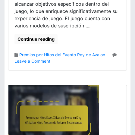
,
alcanzar objetivos específicos dentro del
n
P
juego, lo que enriquece significativamente su
K
r
experiencia de juego. El juego cuenta con
i
o
n
varios modelos de suscripción ....
c
g
e
O
Continue reading
s
f
o
A
d
Premios por Hitos del Evento Rey de Avalon
v
e
o
Leave a Comment
a
R
n
l
e
P
o
c
r
n
l
e
:
a
m
C
m
i
a
o
o
t
,
s
e
C
M
g
o
e
o
m
n
r
e