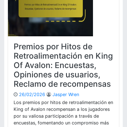
n
o
E
s
n
x
a
:
c
s
P
l
l
u
a
s
t
i
Premios por Hitos de
a
v
f
o
Retroalimentación en King
o
s
Of Avalon: Encuestas,
r
d
m
e
Opiniones de usuarios,
a
H
s
Reclamo de recompensas
i
,
t
E
o
26/02/2026
Jasper Wren
s
s
Los premios por hitos de retroalimentación en
t
e
King of Avalon recompensan a los jugadores
r
n
por su valiosa participación a través de
a
K
encuestas, fomentando un compromiso más
t
i