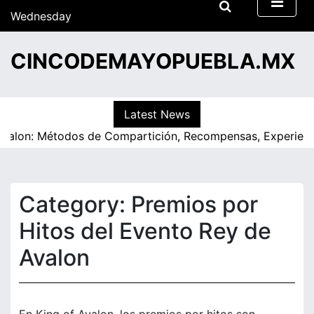
S
Wednesday
k
15/07/2026
i
07:41
CINCODEMAYOPUEBLA.MX
p
t
o
c
Latest News
o
n: Métodos de Compartición, Recompensas, Experiencias d
n
t
e
n
Category:
Premios por
t
Hitos del Evento Rey de
Avalon