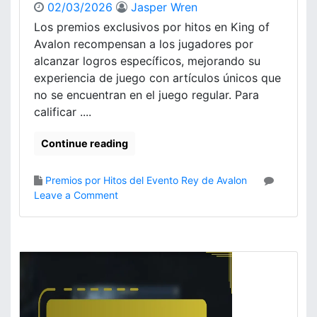
02/03/2026
Jasper Wren
c
s
e
Los premios exclusivos por hitos en King of
S
s
Avalon recompensan a los jugadores por
o
o
c
alcanzar logros específicos, mejorando su
d
i
experiencia de juego con artículos únicos que
e
a
no se encuentran en el juego regular. Para
R
l
calificar ....
e
e
c
s
Continue reading
l
e
a
n
m
K
Premios por Hitos del Evento Rey de Avalon
o
i
o
Leave a Comment
,
n
n
R
g
P
e
O
r
c
f
e
o
A
m
m
v
i
p
a
o
e
l
s