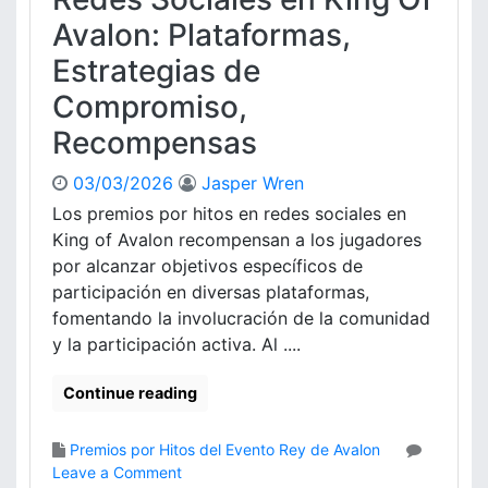
s
i
Avalon: Plataformas,
p
p
e
c
Estrategias de
c
i
Compromiso,
í
ó
f
n
Recompensas
i
,
c
B
03/03/2026
Jasper Wren
o
e
Los premios por hitos en redes sociales en
s
n
d
King of Avalon recompensan a los jugadores
e
e
por alcanzar objetivos específicos de
f
l
i
participación en diversas plataformas,
E
c
fomentando la involucración de la comunidad
v
i
y la participación activa. Al ....
e
o
n
s
Continue reading
t
,
o
P
e
r
Premios por Hitos del Evento Rey de Avalon
n
o
o
Leave a Comment
K