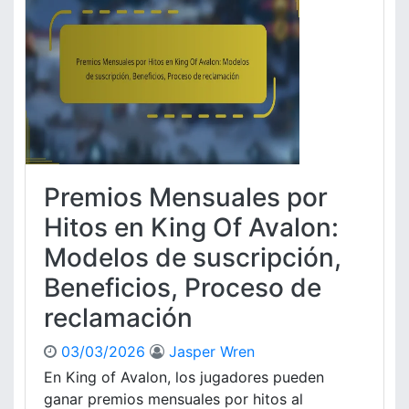
e
i
:
r
o
O
i
s
f
e
d
e
n
e
r
c
H
t
i
i
a
a
t
s
s
o
d
d
s
e
Premios Mensuales por
e
d
C
U
e
Hitos en King Of Avalon:
e
s
A
l
Modelos de suscripción,
u
r
e
a
t
b
Beneficios, Proceso de
r
í
r
reclamación
i
c
a
o
u
c
s
l
03/03/2026
Jasper Wren
i
o
ó
En King of Avalon, los jugadores pueden
s
n
ganar premios mensuales por hitos al
e