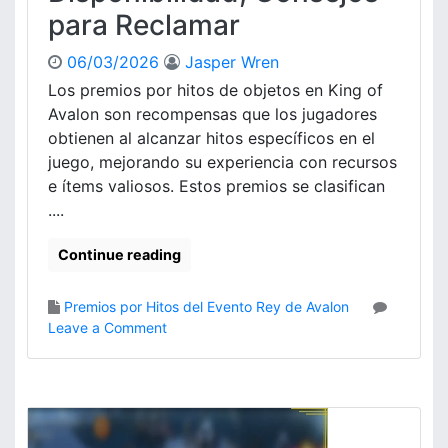
i
para Reclamar
p
c
l
i
e
06/03/2026
Jasper Wren
ó
a
Los premios por hitos de objetos en King of
n
ñ
Avalon son recompensas que los jugadores
,
o
obtienen al alcanzar hitos específicos en el
R
s
e
juego, mejorando su experiencia con recursos
e
c
e ítems valiosos. Estos premios se clasifican
n
o
K
....
m
i
p
n
Continue reading
e
g
n
O
s
Premios por Hitos del Evento Rey de Avalon
f
a
o
Leave a Comment
A
s
n
v
,
P
a
E
r
l
x
e
o
p
m
n