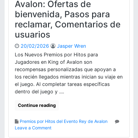
t
Avalon: Ofertas de
t
a
a
bienvenida, Pasos para
s
c
,
reclamar, Comentarios de
i
O
o
usuarios
p
n
i
a
20/02/2026
Jasper Wren
n
l
i
Los Nuevos Premios por Hitos para
e
o
s
Jugadores en King of Avalon son
n
e
recompensas personalizadas que apoyan a
e
n
los recién llegados mientras inician su viaje en
s
K
el juego. Al completar tareas específicas
d
i
dentro del juego y ....
e
n
u
g
s
Continue reading
O
u
f
a
A
Premios por Hitos del Evento Rey de Avalon
r
v
o
Leave a Comment
i
a
n
o