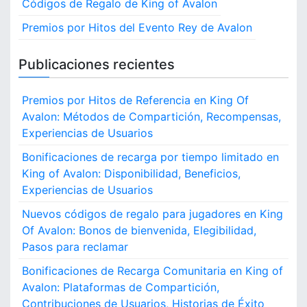
p
Códigos de Regalo de King of Avalon
g
s
m
a
p
Premios por Hitos del Evento Rey de Avalon
r
a
e
a
n
j
t
Publicaciones recientes
s
u
a
i
g
s
Premios por Hitos de Referencia en King Of
a
o
ú
Avalon: Métodos de Compartición, Recompensas,
d
n
o
Experiencias de Usuarios
n
i
r
c
Bonificaciones de recarga por tiempo limitado en
e
a
King of Avalon: Disponibilidad, Beneficios,
s
s
e
Experiencias de Usuarios
,
n
C
Nuevos códigos de regalo para jugadores en King
K
o
Of Avalon: Bonos de bienvenida, Elegibilidad,
i
n
n
Pasos para reclamar
s
g
Bonificaciones de Recarga Comunitaria en King of
e
O
j
Avalon: Plataformas de Compartición,
f
o
Contribuciones de Usuarios, Historias de Éxito
A