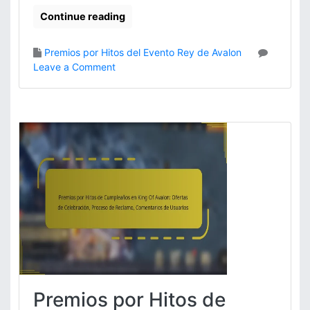
Continue reading
Premios por Hitos del Evento Rey de Avalon
o
Leave a Comment
n
P
r
e
m
i
o
s
p
o
r
H
i
t
o
Premios por Hitos de
s