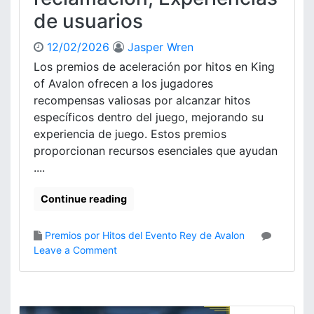
n
E
de usuarios
i
v
t
e
a
12/02/2026
Jasper Wren
n
r
t
Los premios de aceleración por hitos en King
i
o
of Avalon ofrecen a los jugadores
o
,
recompensas valiosas por alcanzar hitos
s
D
específicos dentro del juego, mejorando su
e
u
experiencia de juego. Estos premios
n
r
K
proporcionan recursos esenciales que ayudan
a
i
c
....
n
i
g
ó
Continue reading
O
n
f
,
Premios por Hitos del Evento Rey de Avalon
A
B
o
Leave a Comment
v
e
n
a
n
P
l
e
r
o
f
e
n
i