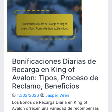
m
:
c
i
P
i
o
l
o
s
a
s
p
t
o
a
r
f
H
o
i
r
t
m
o
a
Bonificaciones Diarias de
s
s
d
d
Recarga en King of
e
e
Avalon: Tipos, Proceso de
V
C
e
o
Reclamo, Beneficios
l
m
o
p
12/02/2026
Jasper Wren
c
a
Los Bonos de Recarga Diaria en King of
i
r
Avalon ofrecen una variedad de recompensas
d
t