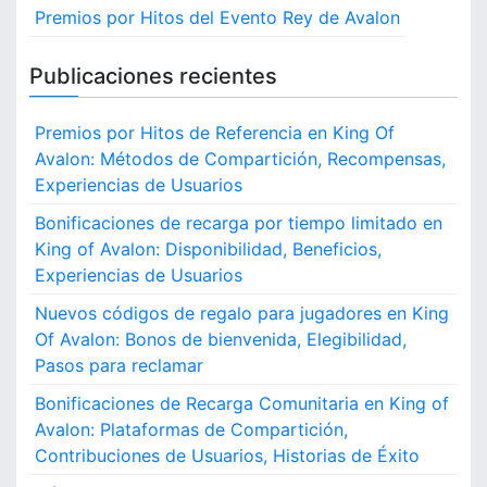
s
Premios por Hitos del Evento Rey de Avalon
v
a
t
e
a
r
t
Publicaciones recientes
s
s
,
i
a
O
Premios por Hitos de Referencia en King Of
r
p
o
Avalon: Métodos de Compartición, Recompensas,
i
i
o
Experiencias de Usuarios
n
n
e
i
Bonificaciones de recarga por tiempo limitado en
n
o
King of Avalon: Disponibilidad, Beneficios,
K
n
i
Experiencias de Usuarios
e
n
s
Nuevos códigos de regalo para jugadores en King
g
d
Of Avalon: Bonos de bienvenida, Elegibilidad,
O
e
f
Pasos para reclamar
u
A
s
Bonificaciones de Recarga Comunitaria en King of
v
u
Avalon: Plataformas de Compartición,
a
a
Contribuciones de Usuarios, Historias de Éxito
l
r
o
i