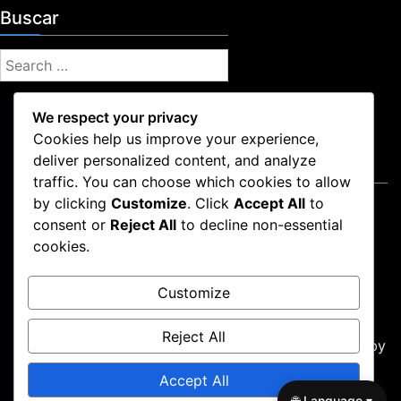
e
a
Buscar
c
s
o
S
m
e
p
e
a
We respect your privacy
n
r
s
Cookies help us improve your experience,
c
a
deliver personalized content, and analyze
Legal
h
s
traffic. You can choose which cookies to allow
f
,
by clicking
Customize
. Click
Accept All
to
Quiénes somos
o
E
consent or
Reject All
to decline non-essential
Tu privacidad
r
x
cookies.
p
Preferencias de cookies
:
i
Acuerdo de usuario
r
Customize
Contáctanos
a
c
Reject All
i
Proudly powered by WordPress
|
Theme: news-box by
ó
wpthemespace.com
.
Accept All
n
Quiénes somos
Tu privacidad
Preferencias de cookies
🌐 Language ▾