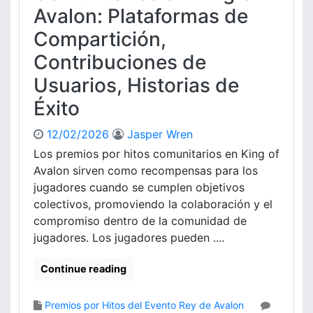
Avalon: Plataformas de
i
e
Compartición,
m
Contribuciones de
p
o
Usuarios, Historias de
L
i
Éxito
m
i
12/02/2026
Jasper Wren
t
Los premios por hitos comunitarios en King of
a
Avalon sirven como recompensas para los
d
jugadores cuando se cumplen objetivos
o
colectivos, promoviendo la colaboración y el
e
n
compromiso dentro de la comunidad de
K
jugadores. Los jugadores pueden ....
i
n
Continue reading
g
O
Premios por Hitos del Evento Rey de Avalon
f