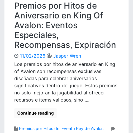
o
o
Premios por Hitos de
o
s
c
d
Aniversario en King Of
e
e
s
Avalon: Eventos
r
o
e
Especiales,
d
t
e
Recompensas, Expiración
r
R
o
e
a
11/02/2026
Jasper Wren
c
l
Los premios por hitos de aniversario en King
l
i
of Avalon son recompensas exclusivas
a
m
m
diseñadas para celebrar aniversarios
e
o
significativos dentro del juego. Estos premios
n
,
no solo mejoran la jugabilidad al ofrecer
t
B
a
recursos e ítems valiosos, sino ....
e
c
n
i
Continue reading
e
ó
f
n
i
Premios por Hitos del Evento Rey de Avalon
p