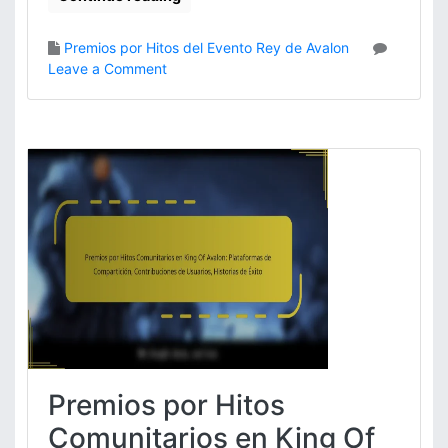
Premios por Hitos del Evento Rey de Avalon
o
Leave a Comment
n
P
r
e
m
i
o
s
d
e
H
i
t
o
p
Premios por Hitos
o
r
Comunitarios en King Of
T