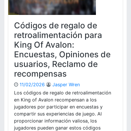
e
o
,
U
n
P
s
e
r
u
s
Códigos de regalo de
o
a
D
c
r
i
retroalimentación para
e
i
a
King Of Avalon:
s
o
r
o
s
i
Encuestas, Opiniones de
d
,
a
e
usuarios, Reclamo de
H
s
r
i
d
recompensas
e
s
e
c
t
R
11/02/2026
Jasper Wren
l
o
e
a
Los códigos de regalo de retroalimentación
r
c
m
i
a
en King of Avalon recompensan a los
a
a
r
jugadores por participar en encuestas y
c
s
g
compartir sus experiencias de juego. Al
i
d
a
proporcionar información valiosa, los
ó
e
e
jugadores pueden ganar estos códigos
n
É
n