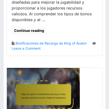
a
diseñadas para mejorar la jugabilidad y
i
d
c
proporcionar a los jugadores recursos
e
i
valiosos. Al comprender los tipos de bonos
n
ó
disponibles y el ....
K
n
i
,
Continue reading
n
C
g
o
O
n
Bonificaciones de Recarga de King of Avalon
f
t
o
Leave a Comment
A
r
n
v
i
B
a
b
o
l
u
n
o
c
i
n
i
f
:
o
i
T
n
c
i
e
a
p
s
c
o
d
i
s