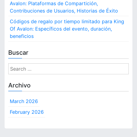
Avalon: Plataformas de Compartición,
Contribuciones de Usuarios, Historias de Éxito
Códigos de regalo por tiempo limitado para King
Of Avalon: Específicos del evento, duración,
beneficios
Buscar
S
e
a
Archivo
r
c
March 2026
h
f
February 2026
o
r
: