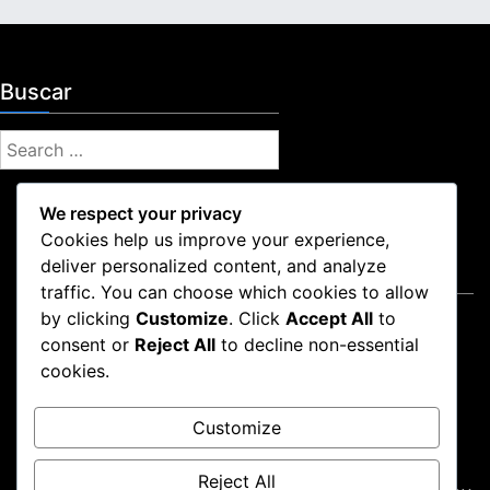
Buscar
S
e
a
We respect your privacy
r
Cookies help us improve your experience,
c
deliver personalized content, and analyze
Legal
h
traffic. You can choose which cookies to allow
f
by clicking
Customize
. Click
Accept All
to
Quiénes somos
o
consent or
Reject All
to decline non-essential
Tu privacidad
r
cookies.
Preferencias de cookies
:
Acuerdo de usuario
Customize
Contáctanos
Reject All