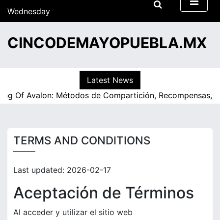
S
Wednesday
k
15/07/2026
i
07:41
CINCODEMAYOPUEBLA.MX
p
t
o
c
Latest News
o
ing Of Avalon: Métodos de Compartición, Recompensas, Ex
n
t
e
n
TERMS AND CONDITIONS
t
Last updated: 2026-02-17
Aceptación de Términos
Al acceder y utilizar el sitio web