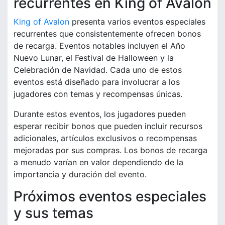
recurrentes en King of Avalon
King of Avalon
presenta varios eventos especiales
recurrentes que consistentemente ofrecen bonos
de recarga. Eventos notables incluyen el Año
Nuevo Lunar, el Festival de Halloween y la
Celebración de Navidad. Cada uno de estos
eventos está diseñado para involucrar a los
jugadores con temas y recompensas únicas.
Durante estos eventos, los jugadores pueden
esperar recibir bonos que pueden incluir recursos
adicionales, artículos exclusivos o recompensas
mejoradas por sus compras. Los bonos de recarga
a menudo varían en valor dependiendo de la
importancia y duración del evento.
Próximos eventos especiales
y sus temas