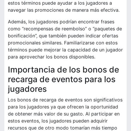
estos términos puede ayudar a los jugadores a
navegar las promociones de manera más efectiva.
Además, los jugadores podrían encontrar frases
como “recompensas de reembolso” o “paquetes de
bonificación”, que también pueden indicar ofertas
promocionales similares. Familiarizarse con estos
términos puede mejorar la capacidad de un jugador
para aprovechar los bonos disponibles.
Importancia de los bonos de
recarga de eventos para los
jugadores
Los bonos de recarga de eventos son significativos
para los jugadores ya que ofrecen la oportunidad
de obtener más valor de su gasto. Al participar en
estos eventos, los jugadores pueden adquirir
recursos que de otro modo tomarían más tiempo