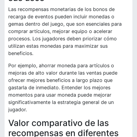
Las recompensas monetarias de los bonos de
recarga de eventos pueden incluir monedas o
gemas dentro del juego, que son esenciales para
comprar artículos, mejorar equipo o acelerar
procesos. Los jugadores deben priorizar cómo
utilizan estas monedas para maximizar sus
beneficios.
Por ejemplo, ahorrar moneda para artículos o
mejoras de alto valor durante las ventas puede
ofrecer mejores beneficios a largo plazo que
gastarla de inmediato. Entender los mejores
momentos para usar moneda puede mejorar
significativamente la estrategia general de un
jugador.
Valor comparativo de las
recompensas en diferentes