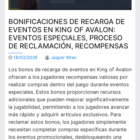
BONIFICACIONES DE RECARGA DE
EVENTOS EN KING OF AVALON:
EVENTOS ESPECIALES, PROCESO
DE RECLAMACIÓN, RECOMPENSAS
18/02/2026
Jasper Wren
Los bonos de recarga de eventos en King of Avalon
ofrecen a los jugadores recompensas valiosas por
realizar compras dentro del juego durante eventos
especiales. Estos bonos proporcionan recursos
adicionales que pueden mejorar significativamente
la jugabilidad, permitiendo a los jugadores avanzar
más rápido y adquirir artículos exclusivos. Para
reclamar estos bonos, los jugadores simplemente
necesitan completar compras específicas durante
los eventos promocionales, desbloqueando una