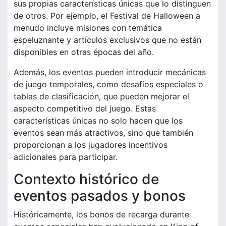
sus propias características únicas que lo distinguen
de otros. Por ejemplo, el Festival de Halloween a
menudo incluye misiones con temática
espeluznante y artículos exclusivos que no están
disponibles en otras épocas del año.
Además, los eventos pueden introducir mecánicas
de juego temporales, como desafíos especiales o
tablas de clasificación, que pueden mejorar el
aspecto competitivo del juego. Estas
características únicas no solo hacen que los
eventos sean más atractivos, sino que también
proporcionan a los jugadores incentivos
adicionales para participar.
Contexto histórico de
eventos pasados y bonos
Históricamente, los bonos de recarga durante