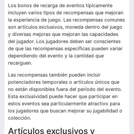
Los bonos de recarga de eventos típicamente
incluyen varios tipos de recompensas que mejoran
la experiencia de juego. Las recompensas comunes
son artículos exclusivos, moneda dentro del juego
y diversas mejoras que mejoran las capacidades
del jugador. Los jugadores deben ser conscientes
de que las recompensas específicas pueden variar
dependiendo del evento y la cantidad que
recarguen.
Las recompensas también pueden incluir
potenciadores temporales o artículos únicos que
no están disponibles fuera del período del evento.
Esta exclusividad puede hacer que participar en
estos eventos sea particularmente atractivo para
los jugadores que buscan mejorar su jugabilidad o
colección.
Artículos exclusivos y