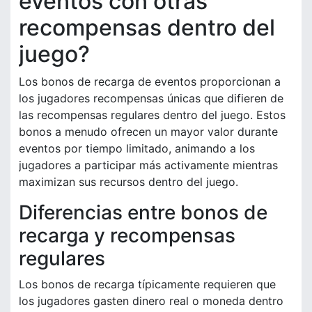
eventos con otras
recompensas dentro del
juego?
Los bonos de recarga de eventos proporcionan a
los jugadores recompensas únicas que difieren de
las recompensas regulares dentro del juego. Estos
bonos a menudo ofrecen un mayor valor durante
eventos por tiempo limitado, animando a los
jugadores a participar más activamente mientras
maximizan sus recursos dentro del juego.
Diferencias entre bonos de
recarga y recompensas
regulares
Los bonos de recarga típicamente requieren que
los jugadores gasten dinero real o moneda dentro