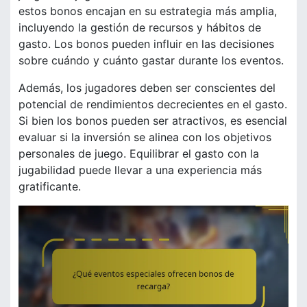
estos bonos encajan en su estrategia más amplia,
incluyendo la gestión de recursos y hábitos de
gasto. Los bonos pueden influir en las decisiones
sobre cuándo y cuánto gastar durante los eventos.
Además, los jugadores deben ser conscientes del
potencial de rendimientos decrecientes en el gasto.
Si bien los bonos pueden ser atractivos, es esencial
evaluar si la inversión se alinea con los objetivos
personales de juego. Equilibrar el gasto con la
jugabilidad puede llevar a una experiencia más
gratificante.