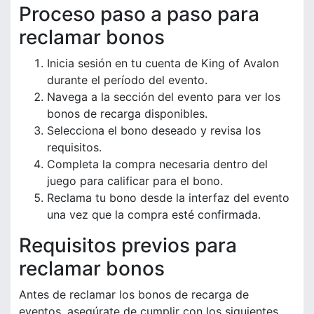
Proceso paso a paso para
reclamar bonos
Inicia sesión en tu cuenta de King of Avalon
durante el período del evento.
Navega a la sección del evento para ver los
bonos de recarga disponibles.
Selecciona el bono deseado y revisa los
requisitos.
Completa la compra necesaria dentro del
juego para calificar para el bono.
Reclama tu bono desde la interfaz del evento
una vez que la compra esté confirmada.
Requisitos previos para
reclamar bonos
Antes de reclamar los bonos de recarga de
eventos, asegúrate de cumplir con los siguientes