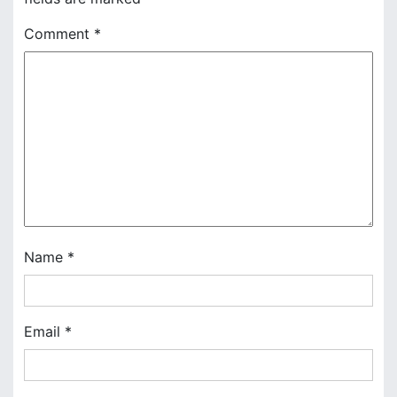
v
i
Comment
*
g
a
t
i
o
n
Name
*
Email
*