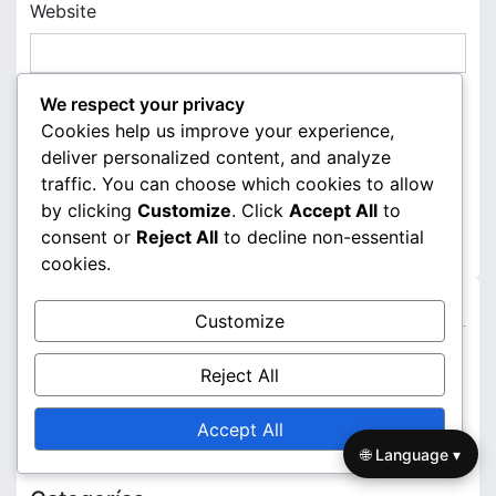
Website
We respect your privacy
Cookies help us improve your experience,
Save my name, email, and website in this browser
deliver personalized content, and analyze
for the next time I comment.
traffic. You can choose which cookies to allow
by clicking
Customize
. Click
Accept All
to
consent or
Reject All
to decline non-essential
cookies.
Enlaces
Customize
Contáctanos
Reject All
Quiénes somos
Accept All
Contenido
🌐 Language ▾