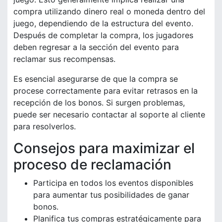
compra utilizando dinero real o moneda dentro del
juego, dependiendo de la estructura del evento.
Después de completar la compra, los jugadores
deben regresar a la sección del evento para
reclamar sus recompensas.
Es esencial asegurarse de que la compra se
procese correctamente para evitar retrasos en la
recepción de los bonos. Si surgen problemas,
puede ser necesario contactar al soporte al cliente
para resolverlos.
Consejos para maximizar el
proceso de reclamación
Participa en todos los eventos disponibles
para aumentar tus posibilidades de ganar
bonos.
Planifica tus compras estratégicamente para