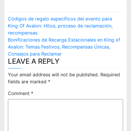
P
Códigos de regalo específicos del evento para
o
King Of Avalon: Hitos, proceso de reclamación,
recompensas
s
Bonificaciones de Recarga Estacionales en King of
Avalon: Temas Festivos, Recompensas Únicas,
t
Consejos para Reclamar
n
LEAVE A REPLY
a
Your email address will not be published.
Required
v
fields are marked
*
i
Comment
*
g
a
t