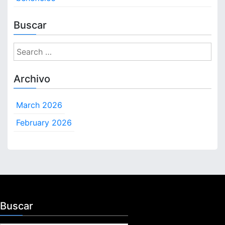
Buscar
S
e
a
Archivo
r
c
March 2026
h
f
February 2026
o
r
:
Buscar